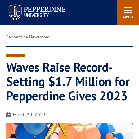
Pepperdine University
Search
Athletics
Events
Locations
Community
site
MENU
POPULAR LINKS
Pepperdine Newsroom
Tuition
Housing
Jobs
Spiritual Life
Academic Calendar
Pepperdine Faculty
Waves Raise Record-
Newsroom
Bookstore
Setting $1.7 Million for
Center for the Arts
Pepperdine Libraries
Pepperdine Gives 2023
AI at Pepperdine
March 24, 2023