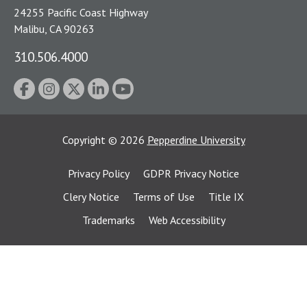
24255 Pacific Coast Highway
Malibu, CA 90263
310.506.4000
Copyright
©
2026
Pepperdine University
Privacy Policy
GDPR Privacy Notice
Clery Notice
Terms of Use
Title IX
Trademarks
Web Accessibility